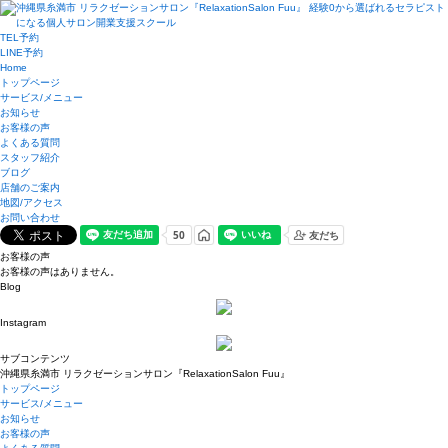
TEL予約
LINE予約
Home
トップページ
サービス/メニュー
お知らせ
お客様の声
よくある質問
スタッフ紹介
ブログ
店舗のご案内
地図/アクセス
お問い合わせ
お客様の声
お客様の声はありません。
Blog
Instagram
サブコンテンツ
沖縄県糸満市 リラクゼーションサロン『RelaxationSalon Fuu』
トップページ
サービス/メニュー
お知らせ
お客様の声